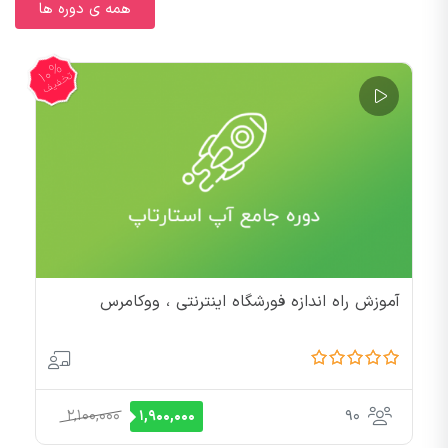
همه ی دوره ها
10%
تخفیف
آموزش راه اندازه فورشگاه اینترنتی ، ووکامرس
2,100,000
90
1,900,000