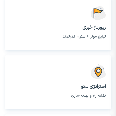
رپورتاژ خبری
تبلیغ موثر + سئوی قدرتمند
استراتژی سئو
نقشه راه و بهینه سازی