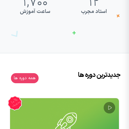
1,700
12
استاد مجرب
ساعت آموزش
جدیدترین دوره‌ ها
همه دوره ها
10%
1
ف
تخفیف